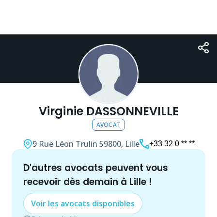
Virginie DASSONNEVILLE
AVOCAT
9 Rue Léon Trulin
59800, Lille
+33 32 0 ** **
d'autres
avocat
s peuvent vous
recevoir dès demain à
Lille
!
Voir les
avocat
s disponibles