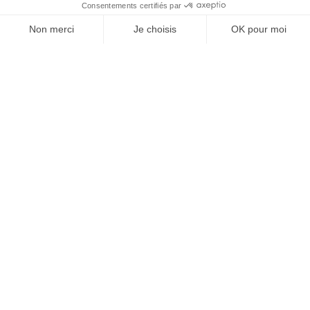
À un clic de votre solution juridique.
Allaw
Linkedin
Instagram
Youtube
Professionnels du droit
Parcours notaire
Notaire en urgence (rapidité)
Transparence & suivi clair