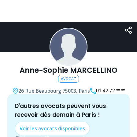
Anne-Sophie MARCELLINO
AVOCAT
26 Rue Beaubourg
75003, Paris
01 42 72 ** **
d'autres
avocat
s peuvent vous
recevoir dès demain à
Paris
!
Voir les
avocat
s disponibles