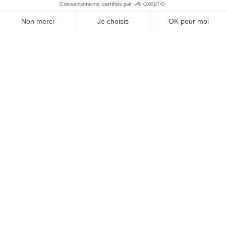
À un clic de votre solution juridique.
Allaw
Linkedin
Instagram
Youtube
Professionnels du droit
Parcours notaire
Notaire en urgence (rapidité)
Transparence & suivi clair