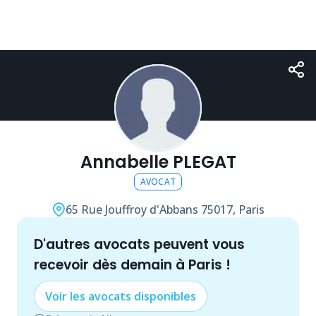
Annabelle PLEGAT
AVOCAT
65 Rue Jouffroy d'Abbans
75017, Paris
d'autres
avocat
s peuvent vous
recevoir dès demain à
Paris
!
Voir les
avocat
s disponibles