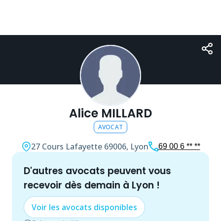
Alice MILLARD
AVOCAT
27 Cours Lafayette
69006, Lyon
69 00 6 ** **
d'autres
avocat
s peuvent vous
recevoir dès demain à
Lyon
!
Voir les
avocat
s disponibles