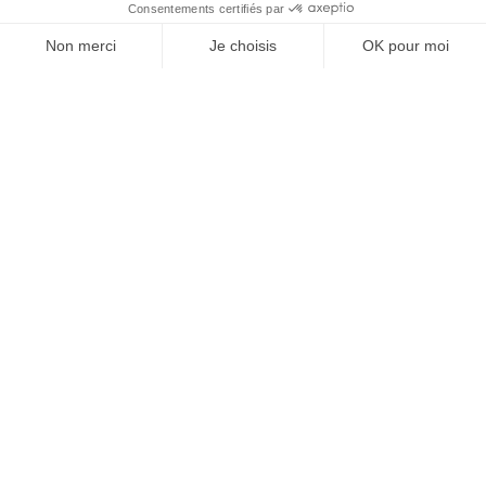
À un clic de votre solution juridique.
Allaw
Linkedin
Instagram
Youtube
Professionnels du droit
Parcours notaire
Notaire en urgence (rapidité)
Transparence & suivi clair