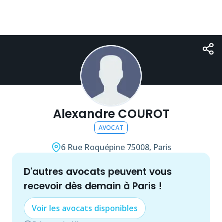
Alexandre COUROT
AVOCAT
6 Rue Roquépine
75008, Paris
d'autres
avocat
s peuvent vous
recevoir dès demain à
Paris
!
Voir les
avocat
s disponibles