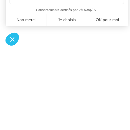
À un clic de votre solution juridique.
Allaw
Pa
Linkedin
Notair
Instagram
Transp
Youtube
Notair