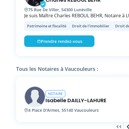
75 Rue De Viller, 54300 Lunéville
Je suis Maître Charles REBOUL BEHR, Notaire à 
compétent dans le droit de la famille, le droit im
Patrimoine et fiscalité
Droit de l'immobilier
Droit de
des sociétés et spécialisé dans le droit rural. M
écoute attentive et des conseils personnalisés 
accompagner dans vos démarches juridiques et 
Prendre rendez-vous
Je m'engage à fournir un service de qualité, tra
à vos besoins.
N’hésitez pas à prendre rendez-vous, je me ferai 
Tous les Notaires à Vaucouleurs :
vous accompagner dans vos projets.
NOTAIRE
Isabelle DAILLY-LAHURE
4 Place D'Armes, 55140 Vaucouleurs