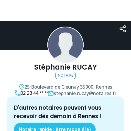
Stéphanie RUCAY
NOTAIRE
25 Boulevard de Cleunay
35000, Rennes
stephanie.rucay@notaires.fr
02 23 44 ** **
d'autres
notaire
s peuvent vous
recevoir dès demain à
Rennes
!
Notaire rapide : être rappelé(e)