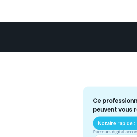
Ce profession
peuvent vous 
Notaire rapide :
Parcours digital acco