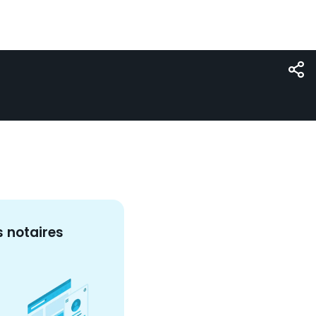
s
notaire
s