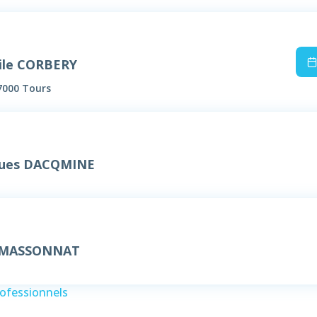
ile CORBERY
7000 Tours
ques DACQMINE
e MASSONNAT
rofessionnels