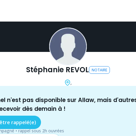
Stéphanie REVOL
NOTAIRE
,
nel n'est pas disponible sur Allaw, mais
d'autre
recevoir dès demain à
!
 être rappelé(e)
mpagné • rappel sous 2h ouvrées