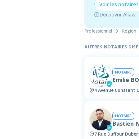
Voir les
notaire
s
Découvrir Allaw
Professionnel
Région
AUTRES NOTAIRES DISPO
NOTAIRE
Emilie 
4 Avenue Constant C
NOTAIRE
Bastien
7 Rue Duffour Duber