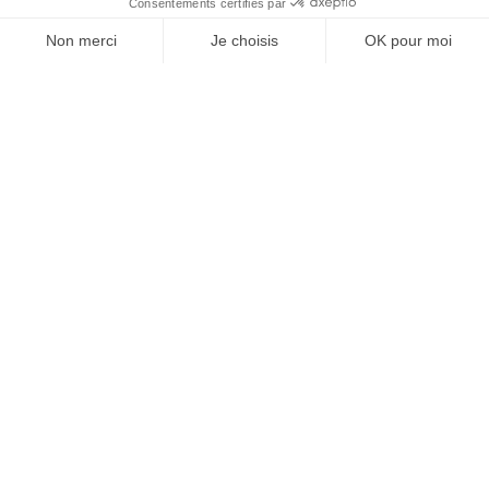
À un clic de votre solution juridique.
Allaw
Linkedin
Instagram
Youtube
Professionnels du droit
Parcours notaire
Notaire en urgence (rapidité)
Transparence & suivi clair
Notaire depuis l’étranger