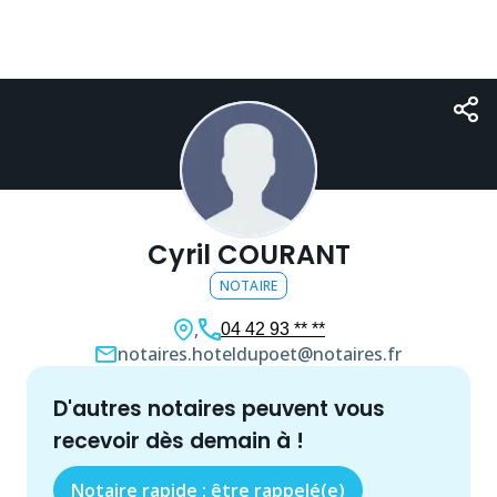
Cyril COURANT
NOTAIRE
,
04 42 93 ** **
notaires.hoteldupoet@notaires.fr
d'autres
notaire
s peuvent vous
recevoir dès demain à
!
Notaire rapide : être rappelé(e)