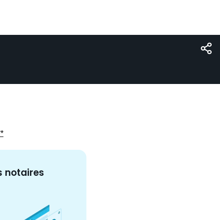
**
s
notaire
s