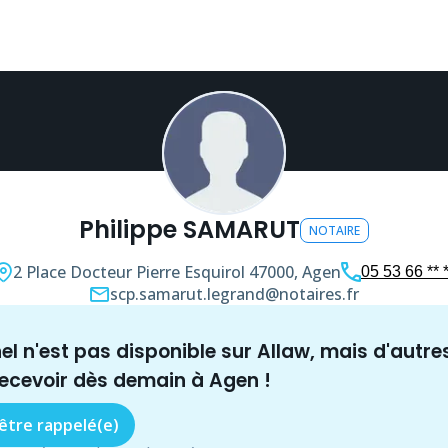
Philippe SAMARUT
NOTAIRE
2 Place Docteur Pierre Esquirol
47000, Agen
05 53 66 ** 
scp.samarut.legrand@notaires.fr
nel n'est pas disponible sur Allaw, mais
d'autre
recevoir dès demain à
Agen
!
 être rappelé(e)