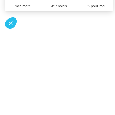
À un clic de votre solution juridique.
Allaw
Pa
Linkedin
Notair
Instagram
Transp
Youtube
Notair
Professionnels du droit
Notair
Recherches fréquentes