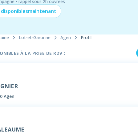
mpagné • rappel sous 2h ouvrées
 disponibles
maintenant
taine
Lot-et-Garonne
Agen
Profil
NIBLES À LA PRISE DE RDV :
AGNIER
00 Agen
 ALEAUME