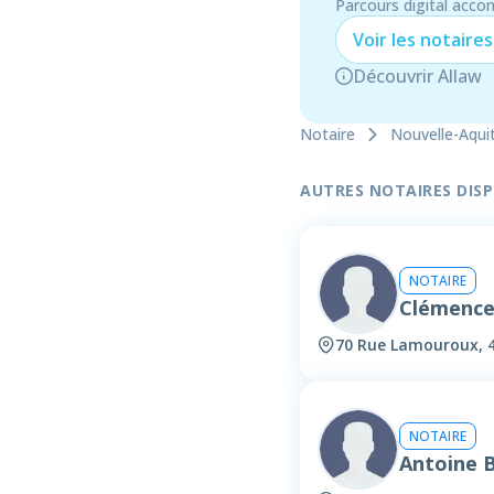
Parcours digital acco
Voir les
notaire
s
Découvrir Allaw
Notaire
Nouvelle-Aqui
AUTRES NOTAIRES DISPO
NOTAIRE
Clémence
70 Rue Lamouroux, 
NOTAIRE
Antoine