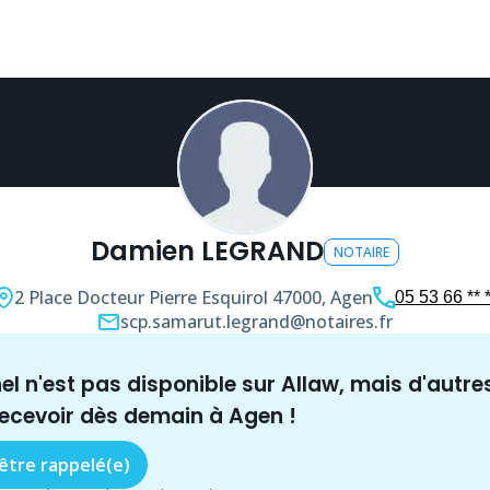
Damien LEGRAND
NOTAIRE
2 Place Docteur Pierre Esquirol
47000, Agen
05 53 66 ** 
scp.samarut.legrand@notaires.fr
nel n'est pas disponible sur Allaw, mais
d'autre
recevoir dès demain à
Agen
!
 être rappelé(e)