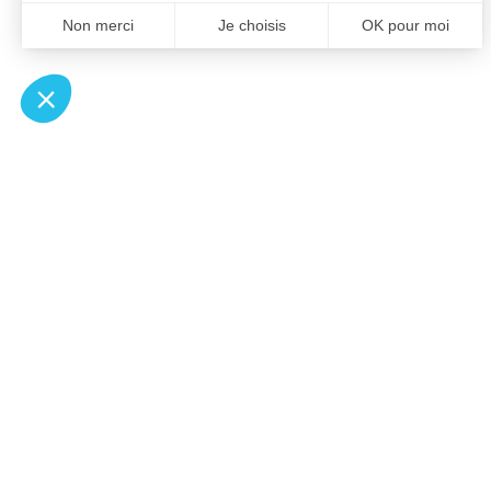
À un clic de votre solution juridique.
Allaw
Pa
Linkedin
Notair
Instagram
Transp
Youtube
Notair
Professionnels du droit
Notair
Recherches fréquentes