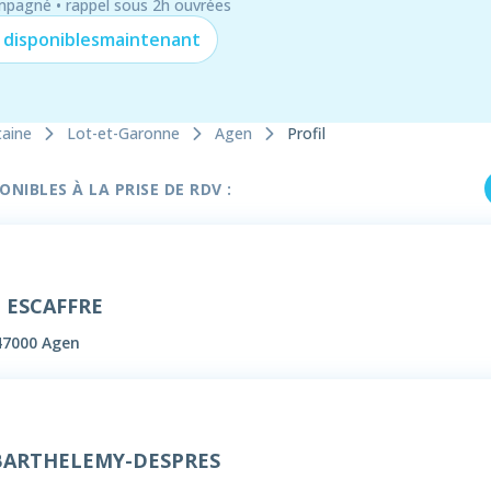
mpagné • rappel sous 2h ouvrées
 disponibles
maintenant
taine
Lot-et-Garonne
Agen
Profil
NIBLES À LA PRISE DE RDV :
 ESCAFFRE
47000 Agen
 BARTHELEMY-DESPRES