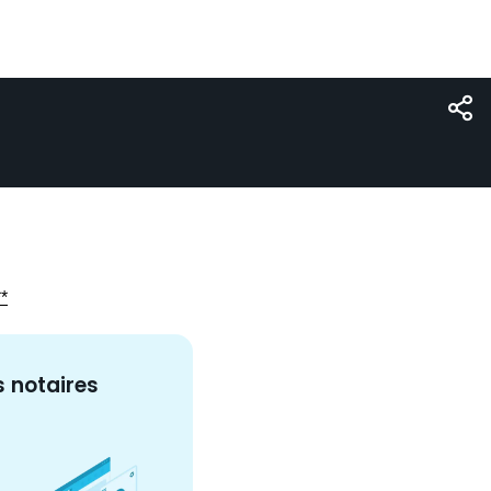
**
s
notaire
s