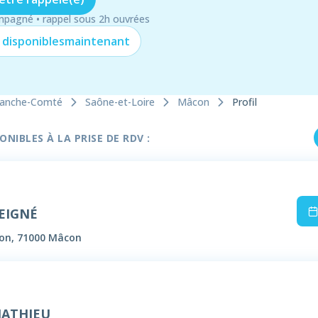
mpagné • rappel sous 2h ouvrées
 disponibles
maintenant
ranche-Comté
Saône-et-Loire
Mâcon
Profil
NIBLES À LA PRISE DE RDV :
PEIGNÉ
ton, 71000 Mâcon
MATHIEU