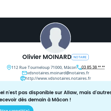
Olivier MOINARD
NOTAIRE
112 Rue Tourneloup
71000, Mâcon
03 85 38 ** **
vdsnotaires.moinard@notaires.fr
http://www.vdsnotaires.notaires.fr
nel n'est pas disponible sur Allaw, mais
d'autre
recevoir dès demain à
Mâcon
!
 être rappelé(e)