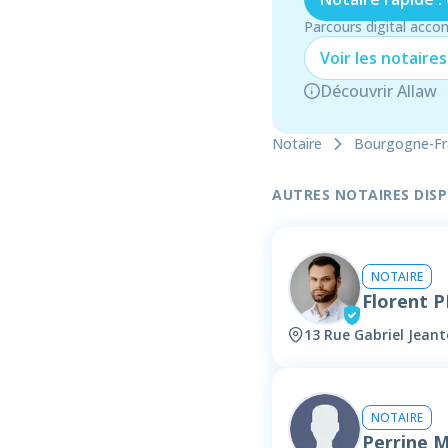
Parcours digital acco
Voir les
notaire
s
Découvrir Allaw
Notaire
Bourgogne-F
AUTRES NOTAIRES DISPO
NOTAIRE
Florent 
13 Rue Gabriel Jean
NOTAIRE
Perrine 