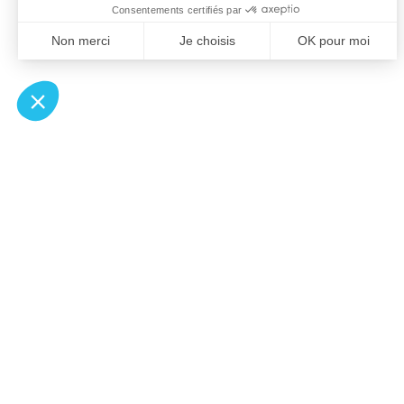
À un clic de votre solution juridique.
Allaw
Pa
Linkedin
Notair
Instagram
Transp
Youtube
Notair
Professionnels du droit
Notair