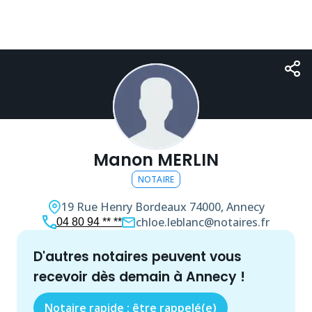
Manon MERLIN
NOTAIRE
19 Rue Henry Bordeaux
74000, Annecy
chloe.leblanc@notaires.fr
04 80 94 ** **
d'autres
notaire
s peuvent vous
recevoir dès demain à
Annecy
!
Notaire rapide : être rappelé(e)