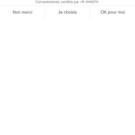
À un clic de votre solution juridique.
Allaw
Linkedin
Instagram
Youtube
Professionnels du droit
Parcours notaire
Notaire en urgence (rapidité)
Transparence & suivi clair
Notaire depuis l’étranger