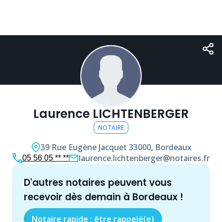
Laurence LICHTENBERGER
NOTAIRE
39 Rue Eugène Jacquet
33000, Bordeaux
laurence.lichtenberger@notaires.fr
05 56 05 ** **
d'autres
notaire
s peuvent vous
recevoir dès demain à
Bordeaux
!
Notaire rapide : être rappelé(e)