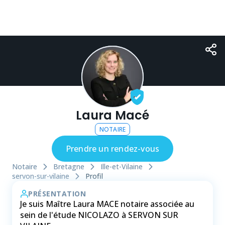
Laura Macé
NOTAIRE
Prendre un rendez-vous
Notaire
Bretagne
Ille-et-Vilaine
servon-sur-vilaine
Profil
PRÉSENTATION
Je suis Maître Laura MACE notaire associée au
sein de l'étude NICOLAZO à SERVON SUR