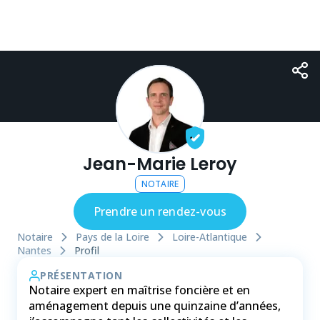
Jean-Marie Leroy
NOTAIRE
Prendre un rendez-vous
Notaire
Pays de la Loire
Loire-Atlantique
Nantes
Profil
PRÉSENTATION
Notaire expert en maîtrise foncière et en
aménagement depuis une quinzaine d’années,