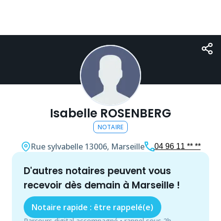
Isabelle ROSENBERG
NOTAIRE
Rue sylvabelle
13006, Marseille
04 96 11 ** **
d'autres
notaire
s peuvent vous
recevoir dès demain à
Marseille
!
Notaire rapide : être rappelé(e)
Parcours digital accompagné • rappel sous 2h