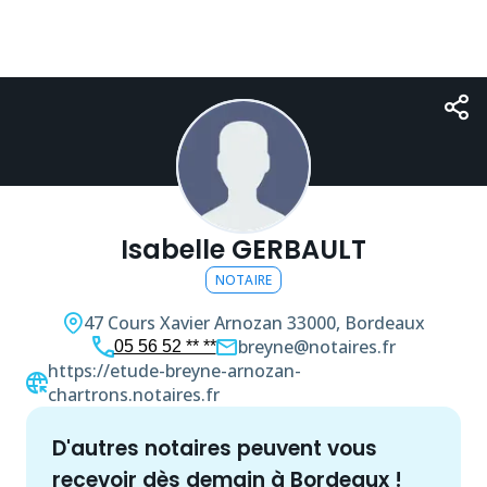
Isabelle GERBAULT
NOTAIRE
47 Cours Xavier Arnozan
33000, Bordeaux
breyne@notaires.fr
05 56 52 ** **
https://etude-breyne-arnozan-
chartrons.notaires.fr
d'autres
notaire
s peuvent vous
recevoir dès demain à
Bordeaux
!