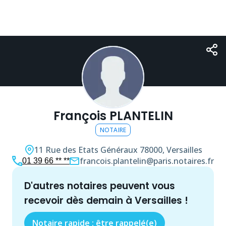
François PLANTELIN
NOTAIRE
11 Rue des Etats Généraux
78000, Versailles
francois.plantelin@paris.notaires.fr
01 39 66 ** **
d'autres
notaire
s peuvent vous
recevoir dès demain à
Versailles
!
Notaire rapide : être rappelé(e)