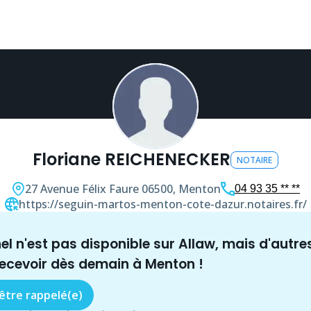
Floriane REICHENECKER
NOTAIRE
27 Avenue Félix Faure
06500, Menton
04 93 35 ** **
https://seguin-martos-menton-cote-dazur.notaires.fr/
nel n'est pas disponible sur Allaw, mais
d'autre
recevoir dès demain à
Menton
!
 être rappelé(e)