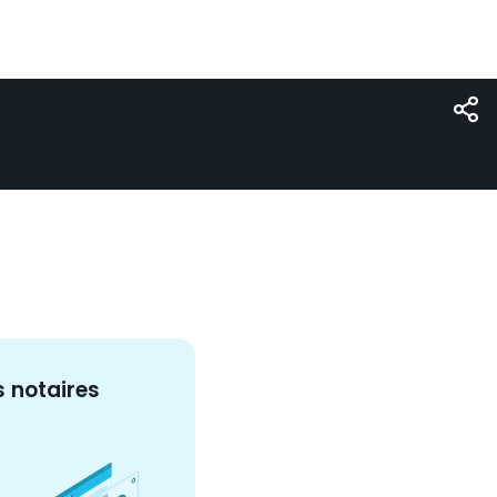
s
notaire
s