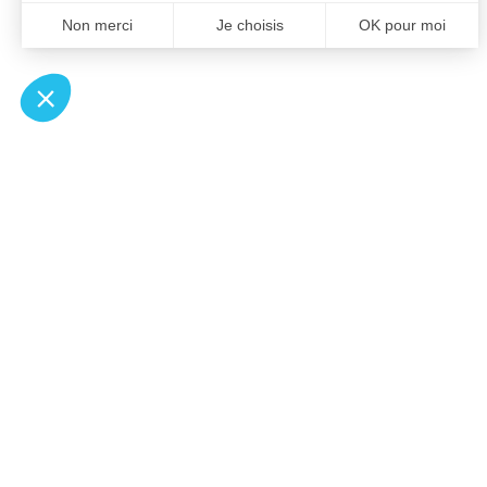
À un clic de votre solution juridique.
Allaw
Pa
Linkedin
Notair
Instagram
Transp
Youtube
Notair
Professionnels du droit
Notair
Recherches fréquentes