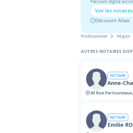
Parcours digital acco
Voir les
notaire
s
Découvrir Allaw
Professionnel
Région
AUTRES NOTAIRES DISPO
NOTAIRE
Anne-Ch
40 Rue Partouneaux
NOTAIRE
Emilie RO