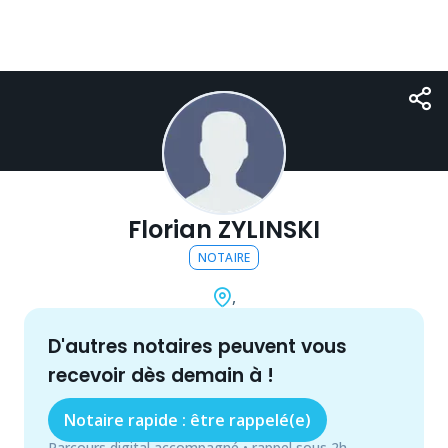
Florian ZYLINSKI
NOTAIRE
,
d'autres
notaire
s peuvent vous
recevoir dès demain à
!
Notaire rapide : être rappelé(e)
Parcours digital accompagné • rappel sous 2h