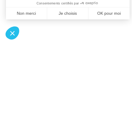
À un clic de votre solution juridique.
Allaw
Pa
Linkedin
Notair
Instagram
Transp
Youtube
Notair
Professionnels du droit
Notair