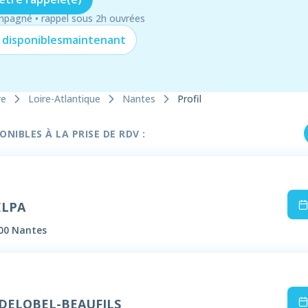
mpagné • rappel sous 2h ouvrées
 disponibles
maintenant
re
Loire-Atlantique
Nantes
Profil
NIBLES À LA PRISE DE RDV :
ELPA
000 Nantes
 DELOBEL-BEAUFILS