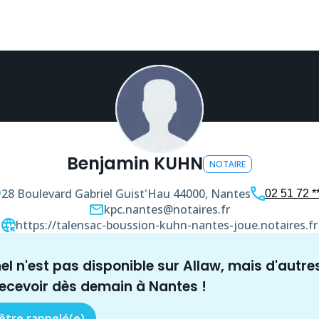
Benjamin KUHN
NOTAIRE
28 Boulevard Gabriel Guist'Hau
44000, Nantes
02 51 72 **
kpc.nantes@notaires.fr
https://talensac-boussion-kuhn-nantes-joue.notaires.fr
nel n'est pas disponible sur Allaw, mais
d'autre
recevoir dès demain à
Nantes
!
 être rappelé(e)