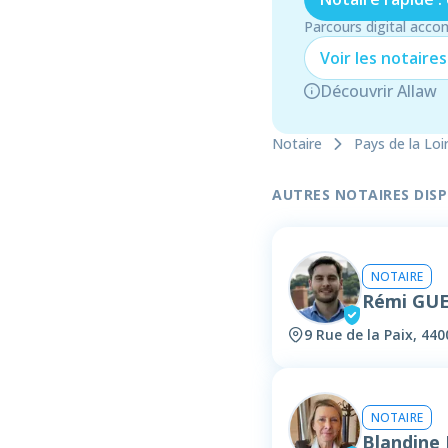
Parcours digital acco
Voir les
notaire
s
Découvrir Allaw
Notaire
Pays de la Loi
AUTRES NOTAIRES DISPO
NOTAIRE
Rémi GU
9 Rue de la Paix, 44
NOTAIRE
Blandine