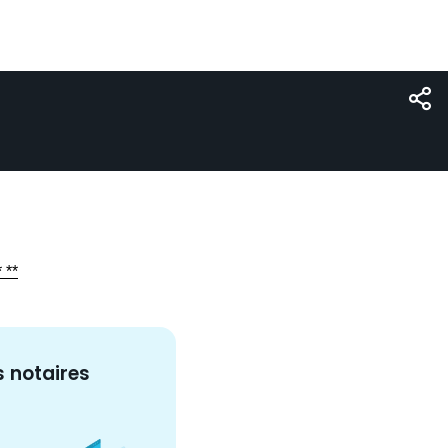
 **
s
notaire
s