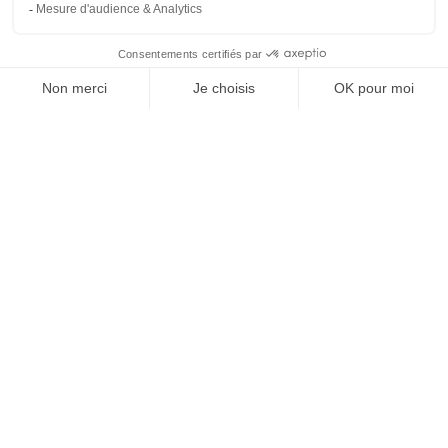
À un clic de votre solution juridique.
Allaw
Linkedin
Instagram
Youtube
Professionnels du droit
Parcours notaire