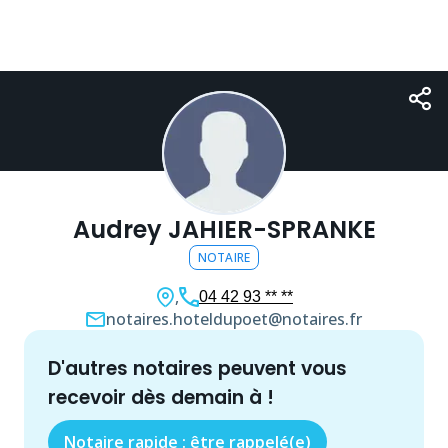
Audrey JAHIER-SPRANKE
NOTAIRE
,
04 42 93 ** **
notaires.hoteldupoet@notaires.fr
d'autres
notaire
s peuvent vous
recevoir dès demain à
!
Notaire rapide : être rappelé(e)