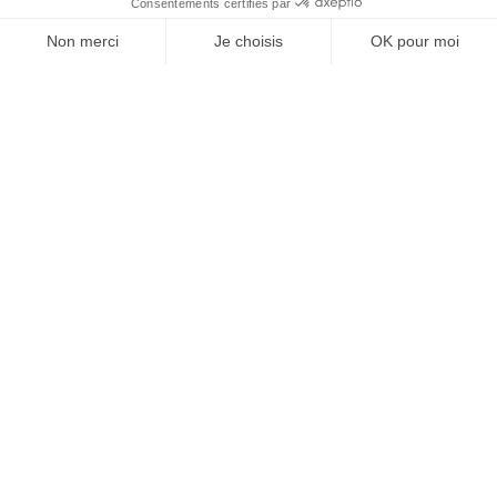
À un clic de votre solution juridique.
Allaw
Linkedin
Instagram
Youtube
Professionnels du droit
Parcours notaire
Notaire en urgence (rapidité)
Transparence & suivi clair
Notaire depuis l’étranger