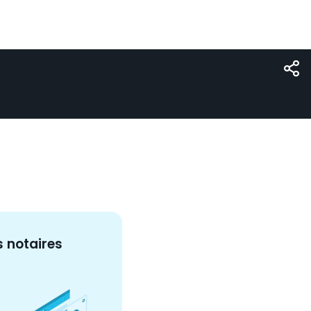
s
notaire
s