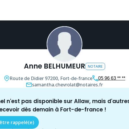
Anne BELHUMEUR
NOTAIRE
Route de Didier
97200, Fort-de-france
05 96 63 ** **
samantha.chevrolat@notaires.fr
nel n'est pas disponible sur Allaw, mais
d'autre
recevoir dès demain à
Fort-de-france
!
 être rappelé(e)