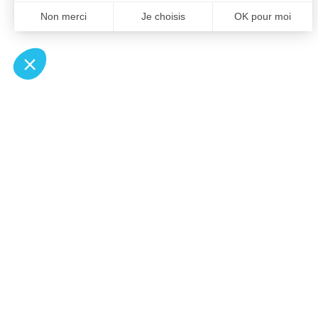
À un clic de votre solution juridique.
Allaw
Pa
Linkedin
Notair
Instagram
Transp
Youtube
Notair
Professionnels du droit
Notair
Recherches fréquentes