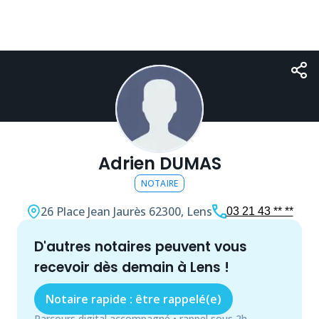
Adrien DUMAS
NOTAIRE
26 Place Jean Jaurès
62300, Lens
03 21 43 ** **
d'autres
notaire
s peuvent vous
recevoir dès demain à
Lens
!
Notaire rapide : être rappelé(e)
Parcours digital accompagné • rappel sous 2h