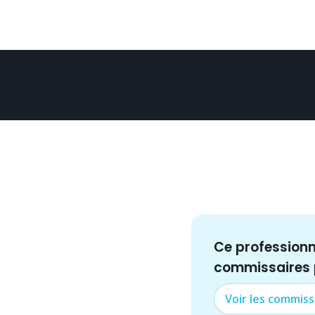
Ce profession
commissaire
s
Voir les
commiss