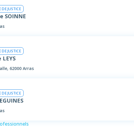
 DE JUSTICE
ue SOINNE
as
 DE JUSTICE
e LEYS
lle, 62000 Arras
 DE JUSTICE
DEGUINES
as
rofessionnels