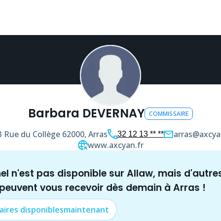
Barbara DEVERNAY
COMMISSAIRE
3 Rue du Collège
62000, Arras
arras@axcya
32 12 13 ** **
www.axcyan.fr
nel n'est pas disponible sur Allaw, mais
d'autre
 peuvent vous recevoir dès demain à
Arras
!
aire
s disponibles
maintenant