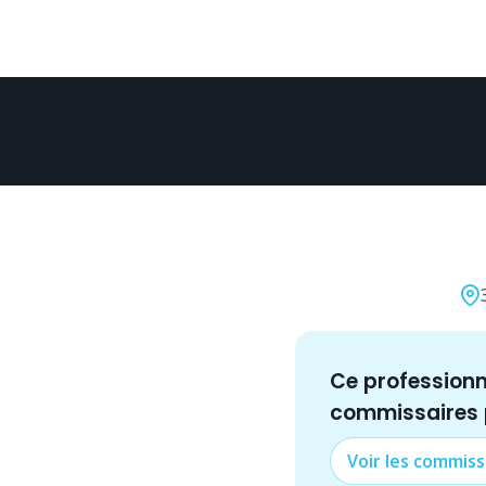
Ce profession
commissaire
s
Voir les
commiss