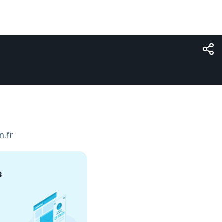
n.fr
s