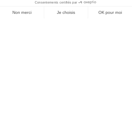
À un clic de votre solution juridique.
Allaw
Linkedin
Instagram
Youtube
Professionnels du droit
Parcours notaire
Notaire en urgence (rapidité)
Transparence & suivi clair