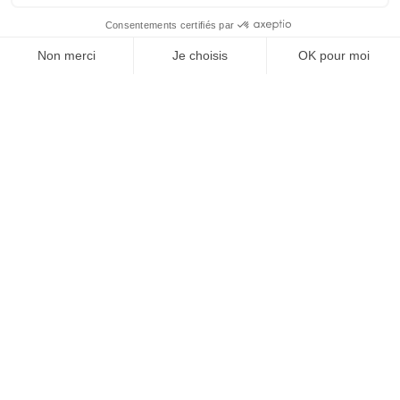
À un clic de votre solution juridique.
Allaw
Linkedin
Instagram
Youtube
Professionnels du droit
Parcours notaire
Notaire en urgence (rapidité)
Transparence & suivi clair