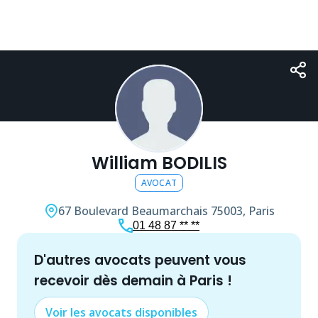
William BODILIS
AVOCAT
67 Boulevard Beaumarchais
75003, Paris
01 48 87 ** **
d'autres
avocat
s peuvent vous
recevoir dès demain à
Paris
!
Voir les
avocat
s disponibles