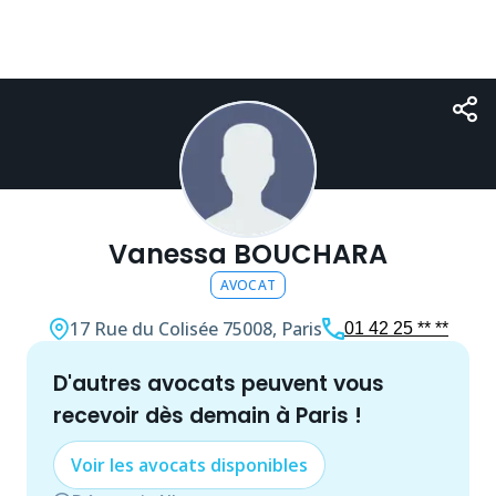
Vanessa BOUCHARA
AVOCAT
17 Rue du Colisée
75008, Paris
01 42 25 ** **
d'autres
avocat
s peuvent vous
recevoir dès demain à
Paris
!
Voir les
avocat
s disponibles