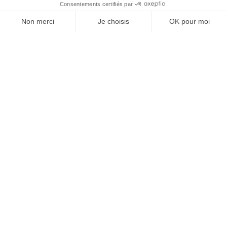
À un clic de votre solution juridique.
Allaw
Linkedin
Instagram
Youtube
Professionnels du droit
Parcours notaire
Notaire en urgence (rapidité)
Transparence & suivi clair