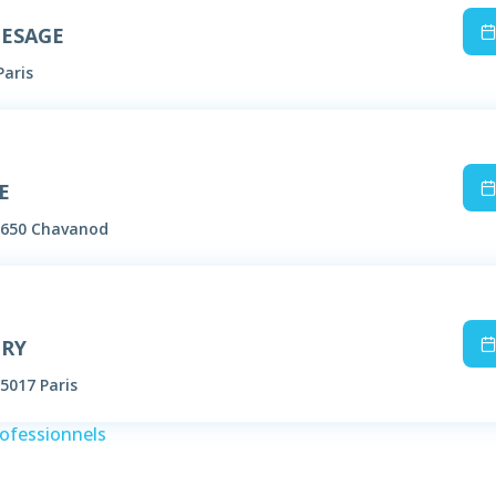
LESAGE
Paris
E
4650 Chavanod
IRY
5017 Paris
rofessionnels