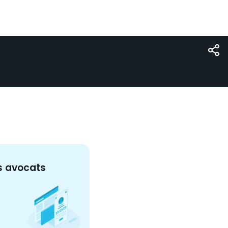
s
avocat
s