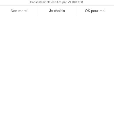
À un clic de votre solution juridique.
Allaw
Linkedin
Instagram
Youtube
Professionnels du droit
Parcours notaire
Notaire en urgence (rapidité)
Transparence & suivi clair