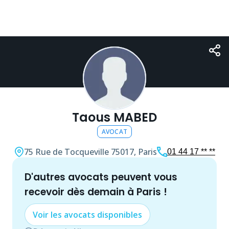
Taous MABED
AVOCAT
75 Rue de Tocqueville
75017, Paris
01 44 17 ** **
d'autres
avocat
s peuvent vous
recevoir dès demain à
Paris
!
Voir les
avocat
s disponibles