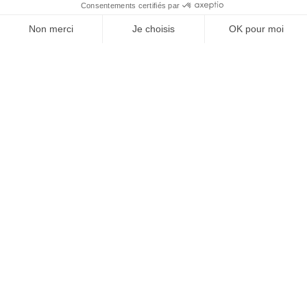
À un clic de votre solution juridique.
Allaw
Linkedin
Instagram
Youtube
Professionnels du droit
Parcours notaire
Notaire en urgence (rapidité)
Transparence & suivi clair