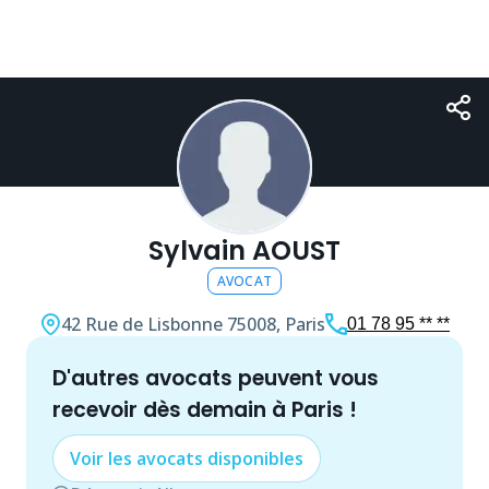
Sylvain AOUST
AVOCAT
42 Rue de Lisbonne
75008, Paris
01 78 95 ** **
d'autres
avocat
s peuvent vous
recevoir dès demain à
Paris
!
Voir les
avocat
s disponibles