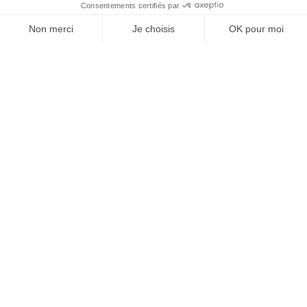
À un clic de votre solution juridique.
Allaw
Linkedin
Instagram
Youtube
Professionnels du droit
Parcours notaire
Notaire en urgence (rapidité)
Transparence & suivi clair