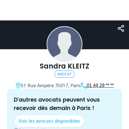
Sandra KLEITZ
AVOCAT
51 Rue Ampère
75017, Paris
01 44 29 ** **
d'autres
avocat
s peuvent vous
recevoir dès demain à
Paris
!
Voir les
avocat
s disponibles