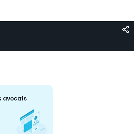
s
avocat
s