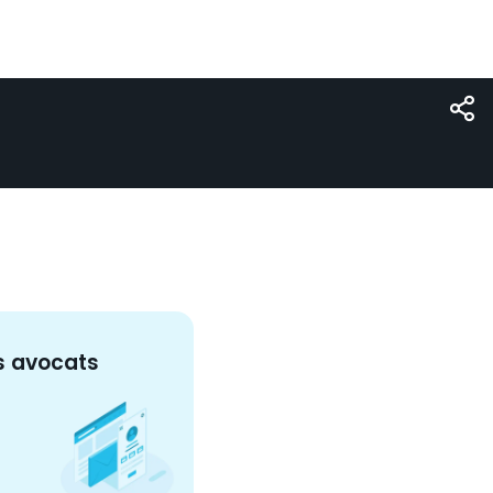
s
avocat
s