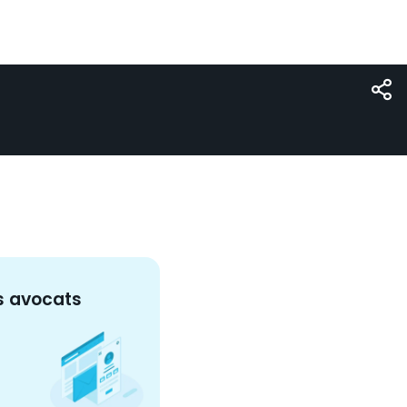
s
avocat
s