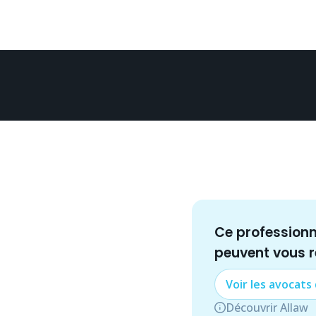
Ce profession
peuvent vous 
Voir les
avocat
s
Découvrir Allaw