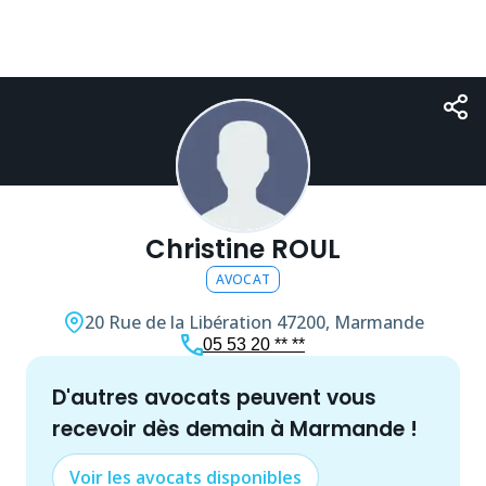
Christine ROUL
AVOCAT
20 Rue de la Libération
47200, Marmande
05 53 20 ** **
d'autres
avocat
s peuvent vous
recevoir dès demain à
Marmande
!
Voir les
avocat
s disponibles