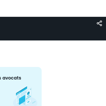
s
avocat
s