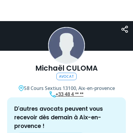
Michaël CULOMA
AVOCAT
58 Cours Sextius
13100, Aix-en-provence
+33 48 4 ** **
d'autres
avocat
s peuvent vous
recevoir dès demain à
Aix-en-
provence
!