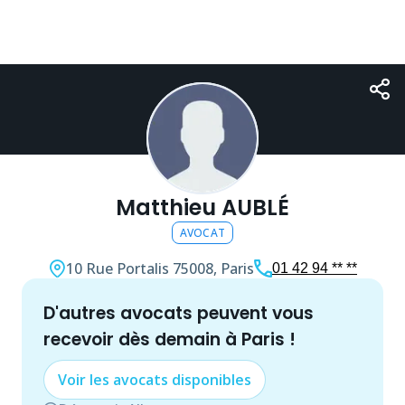
Matthieu AUBLÉ
AVOCAT
10 Rue Portalis
75008, Paris
01 42 94 ** **
d'autres
avocat
s peuvent vous
recevoir dès demain à
Paris
!
Voir les
avocat
s disponibles