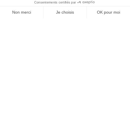
À un clic de votre solution juridique.
Allaw
Linkedin
Instagram
Youtube
Professionnels du droit
Parcours notaire
Notaire en urgence (rapidité)
Transparence & suivi clair