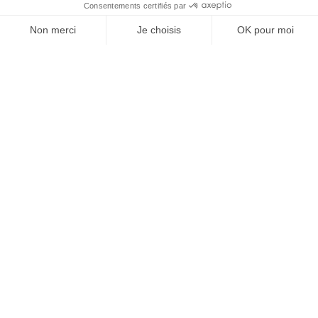
À un clic de votre solution juridique.
Allaw
Linkedin
Instagram
Youtube
Professionnels du droit
Parcours notaire
Notaire en urgence (rapidité)
Transparence & suivi clair