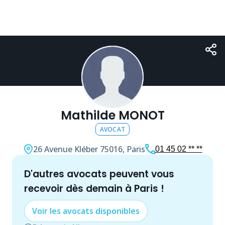
Mathilde MONOT
AVOCAT
26 Avenue Kléber
75016, Paris
01 45 02 ** **
d'autres
avocat
s peuvent vous
recevoir dès demain à
Paris
!
Voir les
avocat
s disponibles