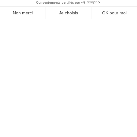
À un clic de votre solution juridique.
Allaw
Linkedin
Instagram
Youtube
Professionnels du droit
Parcours notaire
Notaire en urgence (rapidité)
Transparence & suivi clair