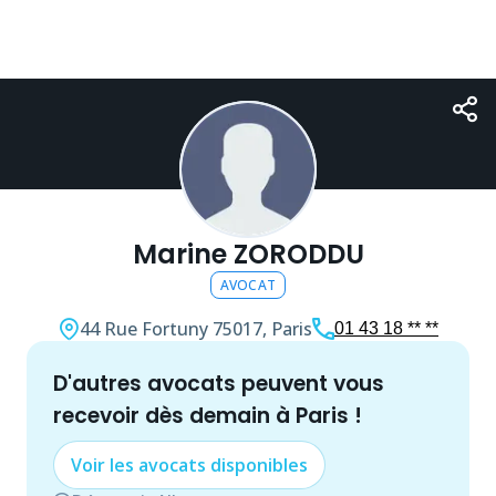
Marine ZORODDU
AVOCAT
44 Rue Fortuny
75017, Paris
01 43 18 ** **
d'autres
avocat
s peuvent vous
recevoir dès demain à
Paris
!
Voir les
avocat
s disponibles