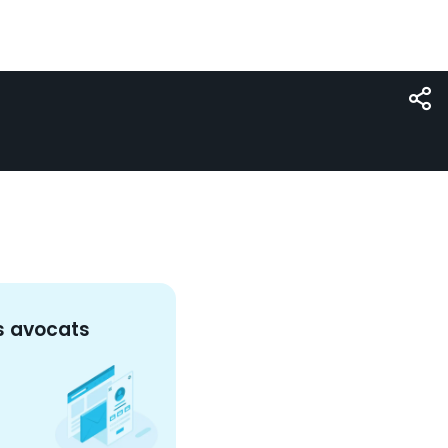
s
avocat
s