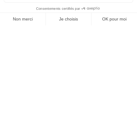
À un clic de votre solution juridique.
Allaw
Linkedin
Instagram
Youtube
Professionnels du droit
Parcours notaire
Notaire en urgence (rapidité)
Transparence & suivi clair