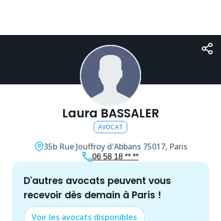
Laura BASSALER
AVOCAT
35b Rue Jouffroy d'Abbans
75017, Paris
06 58 18 ** **
d'autres
avocat
s peuvent vous
recevoir dès demain à
Paris
!
Voir les
avocat
s disponibles