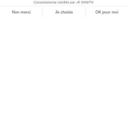
À un clic de votre solution juridique.
Allaw
Linkedin
Instagram
Youtube
Professionnels du droit
Parcours notaire
Notaire en urgence (rapidité)
Transparence & suivi clair