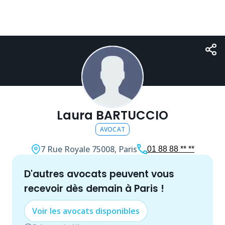
Laura BARTUCCIO
AVOCAT
7 Rue Royale
75008, Paris
01 88 88 ** **
d'autres
avocat
s peuvent vous
recevoir dès demain à
Paris
!
Voir les
avocat
s disponibles