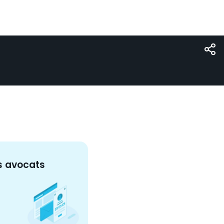
s
avocat
s