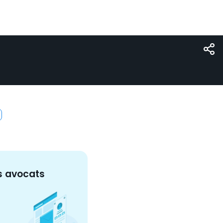
s
avocat
s